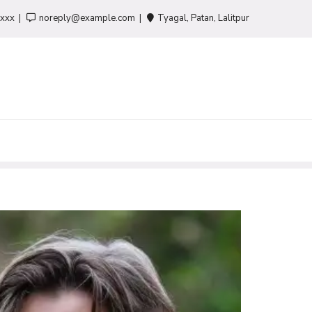
-xxx
noreply@example.com
Tyagal, Patan, Lalitpur