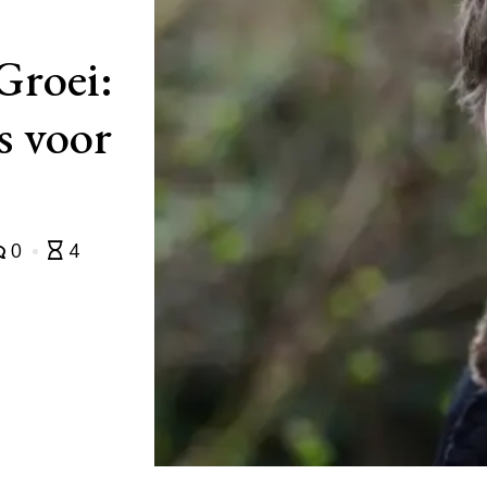
Groei:
s voor
0
4