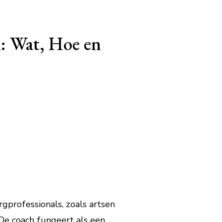
i: Wat, Hoe en
rgprofessionals, zoals artsen
 De coach fungeert als een