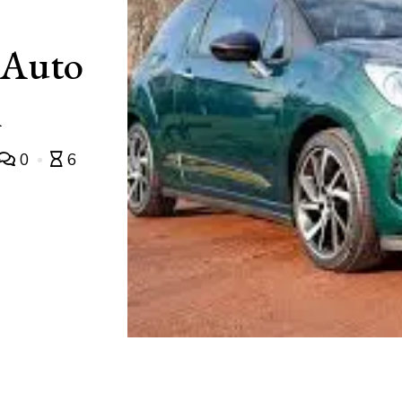
 Auto
n
0
6