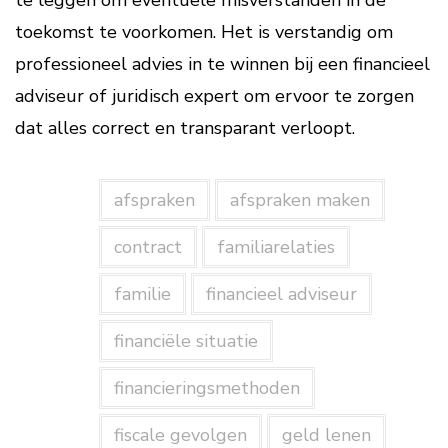
te leggen om eventuele misverstanden in de
toekomst te voorkomen. Het is verstandig om
professioneel advies in te winnen bij een financieel
adviseur of juridisch expert om ervoor te zorgen
dat alles correct en transparant verloopt.
afspraken
afspraken maken
contract
familiarelaties
familie
financieel adviseur
financiële situatie
financieringsmethoden
fiscale gevolgen
geld lenen