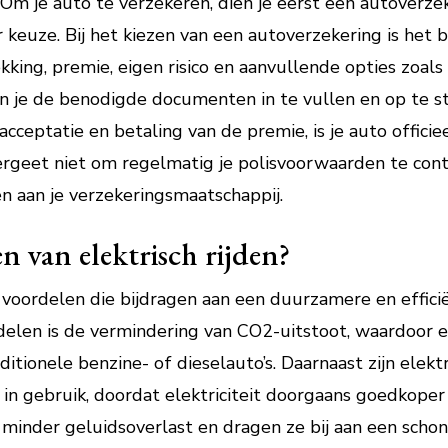
m je auto te verzekeren, dien je eerst een autoverzeke
 keuze. Bij het kiezen van een autoverzekering is het 
ing, premie, eigen risico en aanvullende opties zoals 
n je de benodigde documenten in te vullen en op te s
cceptatie en betaling van de premie, is je auto offici
ergeet niet om regelmatig je polisvoorwaarden te con
en aan je verzekeringsmaatschappij.
n van elektrisch rijden?
e voordelen die bijdragen aan een duurzamere en effici
delen is de vermindering van CO2-uitstoot, waardoor el
aditionele benzine- of dieselauto’s. Daarnaast zijn elekt
in gebruik, doordat elektriciteit doorgaans goedkoper
 minder geluidsoverlast en dragen ze bij aan een schone