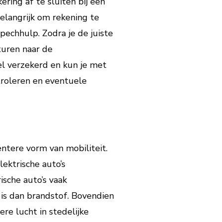
ring af te sluiten bij een
belangrijk om rekening te
pechhulp. Zodra je de juiste
turen naar de
eel verzekerd en kun je met
troleren en eventuele
ëntere vorm van mobiliteit.
ektrische auto’s
rische auto’s vaak
 is dan brandstof. Bovendien
re lucht in stedelijke