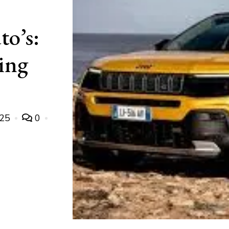
to’s:
ing
025
0