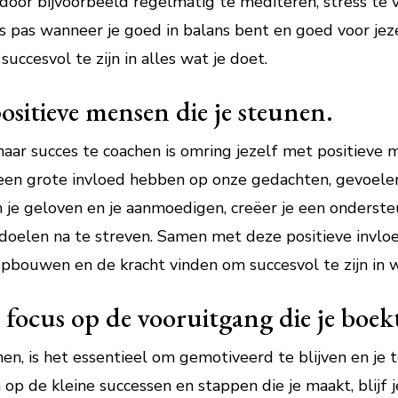
door bijvoorbeeld regelmatig te mediteren, stress te 
is pas wanneer je goed in balans bent en goed voor jez
uccesvol te zijn in alles wat je doet.
ositieve mensen die je steunen.
naar succes te coachen is omring jezelf met positieve 
n grote invloed hebben op onze gedachten, gevoelens
in je geloven en je aanmoedigen, creëer je een onderst
 doelen na te streven. Samen met deze positieve invlo
bouwen en de kracht vinden om succesvol te zijn in wa
 focus op de vooruitgang die je boek
hen, is het essentieel om gemotiveerd te blijven en je
en op de kleine successen en stappen die je maakt, blijf