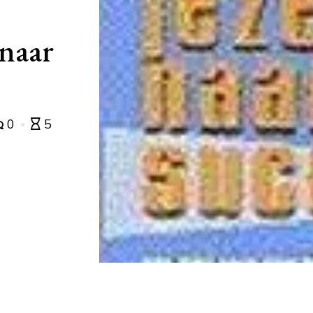
 naar
0
5