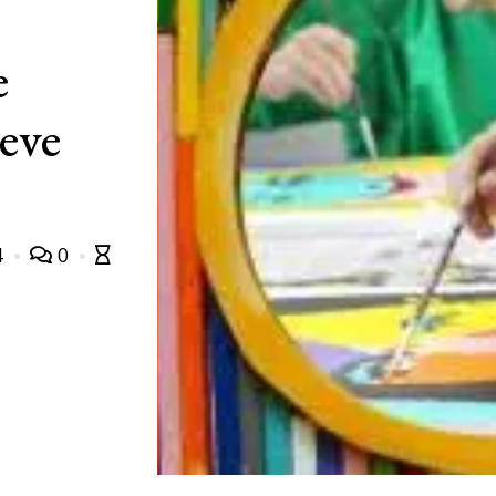
e
eve
4
0