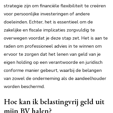
strategie zijn om financiële flexibiliteit te creëren
voor persoonlijke investeringen of andere
doeleinden. Echter, het is essentieel om de
zakelijke en fiscale implicaties zorgvuldig te
overwegen voordat je deze stap zet. Het is aan te
raden om professioneel advies in te winnen om
ervoor te zorgen dat het lenen van geld van je
eigen holding op een verantwoorde en juridisch
conforme manier gebeurt, waarbij de belangen
van zowel de onderneming als de aandeelhouder
worden beschermd.
Hoe kan ik belastingvrij geld uit
mijn BV halen?