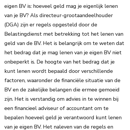
eigen BV is: hoeveel geld mag je eigenlijk lenen
van je BV? Als directeur-grootaandeelhouder
(DGA) zijn er regels opgesteld door de
Belastingdienst met betrekking tot het lenen van
geld van de BV. Het is belangrijk om te weten dat
het bedrag dat je mag lenen van je eigen BV niet
onbeperkt is. De hoogte van het bedrag dat je
kunt lenen wordt bepaald door verschillende
factoren, waaronder de financiële situatie van de
BV en de zakelijke belangen die ermee gemoeid
zijn. Het is verstandig om advies in te winnen bij
een financieel adviseur of accountant om te
bepalen hoeveel geld je verantwoord kunt lenen
van je eigen BV. Het naleven van de regels en