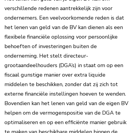
verschillende redenen aantrekkelijk zijn voor
ondernemers. Een veelvoorkomende reden is dat
het lenen van geld van de BV kan dienen als een
flexibele financiële oplossing voor persoonlijke
behoeften of investeringen buiten de
onderneming. Het stelt directeur-
grootaandeelhouders (DGA’s) in staat om op een
fiscaal gunstige manier over extra liquide
middelen te beschikken, zonder dat zij zich tot
externe financiële instellingen hoeven te wenden.
Bovendien kan het lenen van geld van de eigen BV
helpen om de vermogenspositie van de DGA te
optimaliseren en op een efficiënte manier gebruik
te maken van beschikbare middelen binnen de