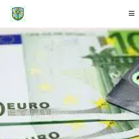
Ga
naar
de
inhoud