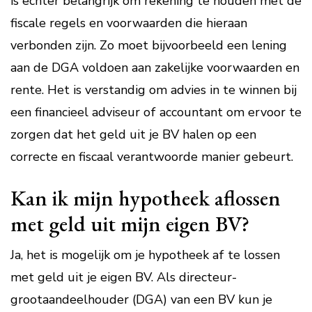
is echter belangrijk om rekening te houden met de
fiscale regels en voorwaarden die hieraan
verbonden zijn. Zo moet bijvoorbeeld een lening
aan de DGA voldoen aan zakelijke voorwaarden en
rente. Het is verstandig om advies in te winnen bij
een financieel adviseur of accountant om ervoor te
zorgen dat het geld uit je BV halen op een
correcte en fiscaal verantwoorde manier gebeurt.
Kan ik mijn hypotheek aflossen
met geld uit mijn eigen BV?
Ja, het is mogelijk om je hypotheek af te lossen
met geld uit je eigen BV. Als directeur-
grootaandeelhouder (DGA) van een BV kun je