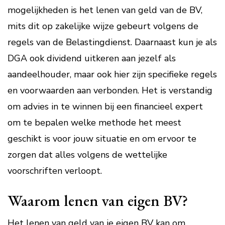
mogelijkheden is het lenen van geld van de BV,
mits dit op zakelijke wijze gebeurt volgens de
regels van de Belastingdienst. Daarnaast kun je als
DGA ook dividend uitkeren aan jezelf als
aandeelhouder, maar ook hier zijn specifieke regels
en voorwaarden aan verbonden. Het is verstandig
om advies in te winnen bij een financieel expert
om te bepalen welke methode het meest
geschikt is voor jouw situatie en om ervoor te
zorgen dat alles volgens de wettelijke
voorschriften verloopt.
Waarom lenen van eigen BV?
Het lenen van geld van je eigen BV kan om