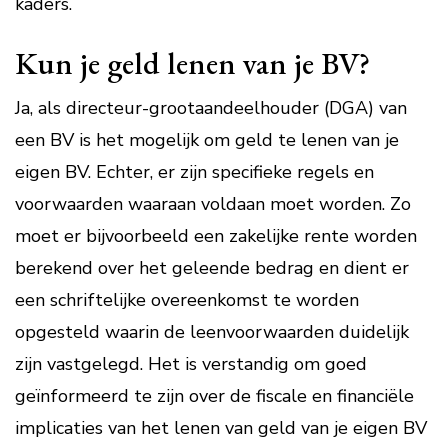
kaders.
Kun je geld lenen van je BV?
Ja, als directeur-grootaandeelhouder (DGA) van
een BV is het mogelijk om geld te lenen van je
eigen BV. Echter, er zijn specifieke regels en
voorwaarden waaraan voldaan moet worden. Zo
moet er bijvoorbeeld een zakelijke rente worden
berekend over het geleende bedrag en dient er
een schriftelijke overeenkomst te worden
opgesteld waarin de leenvoorwaarden duidelijk
zijn vastgelegd. Het is verstandig om goed
geïnformeerd te zijn over de fiscale en financiële
implicaties van het lenen van geld van je eigen BV