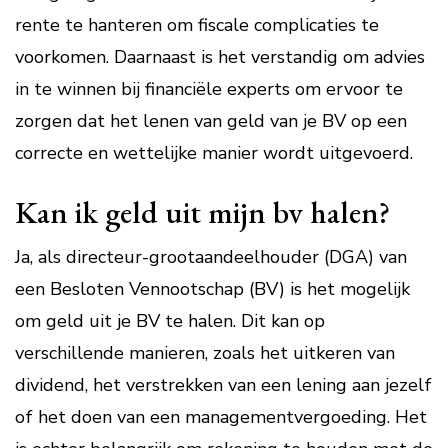
rente te hanteren om fiscale complicaties te
voorkomen. Daarnaast is het verstandig om advies
in te winnen bij financiële experts om ervoor te
zorgen dat het lenen van geld van je BV op een
correcte en wettelijke manier wordt uitgevoerd.
Kan ik geld uit mijn bv halen?
Ja, als directeur-grootaandeelhouder (DGA) van
een Besloten Vennootschap (BV) is het mogelijk
om geld uit je BV te halen. Dit kan op
verschillende manieren, zoals het uitkeren van
dividend, het verstrekken van een lening aan jezelf
of het doen van een managementvergoeding. Het