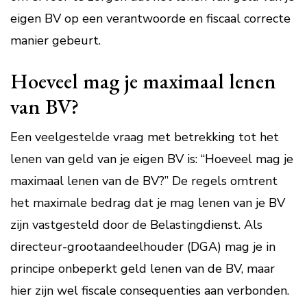
eigen BV op een verantwoorde en fiscaal correcte
manier gebeurt.
Hoeveel mag je maximaal lenen
van BV?
Een veelgestelde vraag met betrekking tot het
lenen van geld van je eigen BV is: “Hoeveel mag je
maximaal lenen van de BV?” De regels omtrent
het maximale bedrag dat je mag lenen van je BV
zijn vastgesteld door de Belastingdienst. Als
directeur-grootaandeelhouder (DGA) mag je in
principe onbeperkt geld lenen van de BV, maar
hier zijn wel fiscale consequenties aan verbonden.