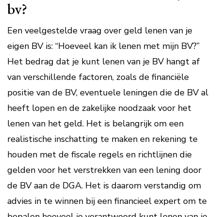
bv?
Een veelgestelde vraag over geld lenen van je
eigen BV is: “Hoeveel kan ik lenen met mijn BV?”
Het bedrag dat je kunt lenen van je BV hangt af
van verschillende factoren, zoals de financiële
positie van de BV, eventuele leningen die de BV al
heeft lopen en de zakelijke noodzaak voor het
lenen van het geld. Het is belangrijk om een
realistische inschatting te maken en rekening te
houden met de fiscale regels en richtlijnen die
gelden voor het verstrekken van een lening door
de BV aan de DGA. Het is daarom verstandig om
advies in te winnen bij een financieel expert om te
bepalen hoeveel je verantwoord kunt lenen van je