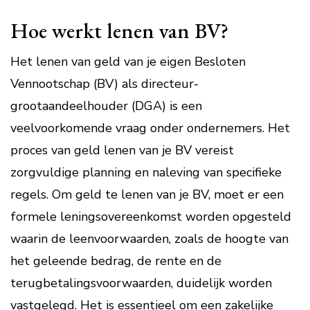
Hoe werkt lenen van BV?
Het lenen van geld van je eigen Besloten
Vennootschap (BV) als directeur-
grootaandeelhouder (DGA) is een
veelvoorkomende vraag onder ondernemers. Het
proces van geld lenen van je BV vereist
zorgvuldige planning en naleving van specifieke
regels. Om geld te lenen van je BV, moet er een
formele leningsovereenkomst worden opgesteld
waarin de leenvoorwaarden, zoals de hoogte van
het geleende bedrag, de rente en de
terugbetalingsvoorwaarden, duidelijk worden
vastgelegd. Het is essentieel om een zakelijke