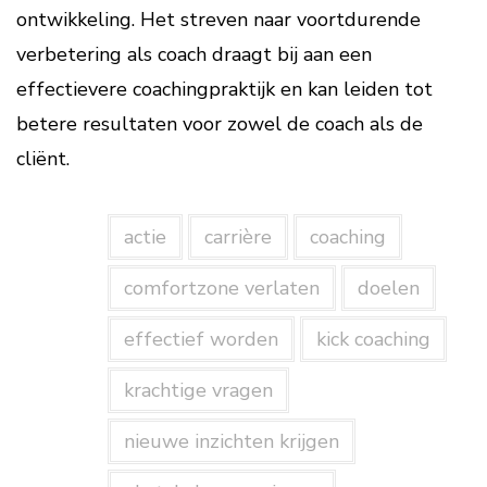
ontwikkeling. Het streven naar voortdurende
verbetering als coach draagt bij aan een
effectievere coachingpraktijk en kan leiden tot
betere resultaten voor zowel de coach als de
cliënt.
actie
carrière
coaching
comfortzone verlaten
doelen
effectief worden
kick coaching
krachtige vragen
nieuwe inzichten krijgen