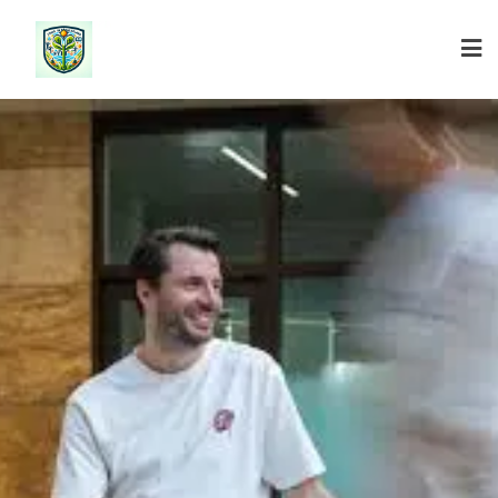
Ga
naar
de
inhoud