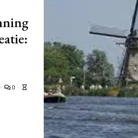
nning
eatie:
0