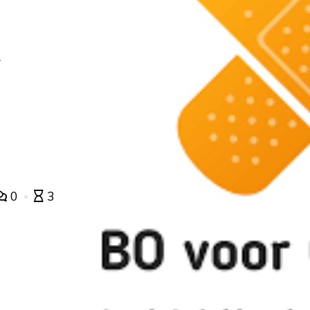
n
0
3