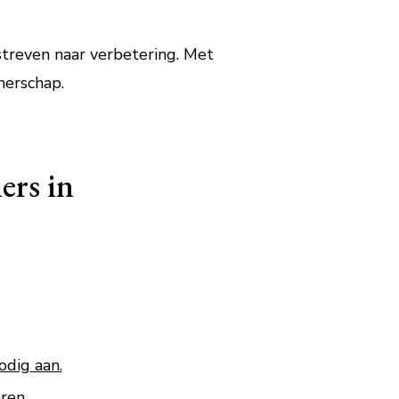
 streven naar verbetering. Met
merschap.
ers in
odig aan.
ren.