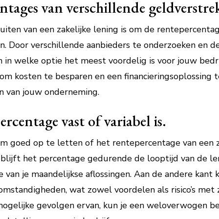
ntages van verschillende geldverstre
sluiten van een zakelijke lening is om de rentepercenta
en. Door verschillende aanbieders te onderzoeken en de
en in welke optie het meest voordelig is voor jouw bedri
m kosten te besparen en een financieringsoplossing te
en van jouw onderneming.
rcentage vast of variabel is.
om goed op te letten of het rentepercentage van een za
te blijft het percentage gedurende de looptijd van de l
 van je maandelijkse aflossingen. Aan de andere kant k
tomstandigheden, wat zowel voordelen als risico’s met
mogelijke gevolgen ervan, kun je een weloverwogen bes