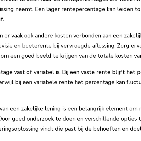
issing neemt. Een lager rentepercentage kan leiden t
f.
n er vaak ook andere kosten verbonden aan een zakelijk
ovisie en boeterente bij vervroegde aflossing. Zorg erv
m een goed beeld te krijgen van de totale kosten van
age vast of variabel is. Bij een vaste rente blijft he
terwijl bij een variabele rente het percentage kan fluct
an een zakelijke lening is een belangrijk element om 
. Door goed onderzoek te doen en verschillende opties t
ieringsoplossing vindt die past bij de behoeften en do