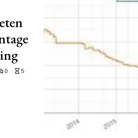
weten
entage
ning
0
5