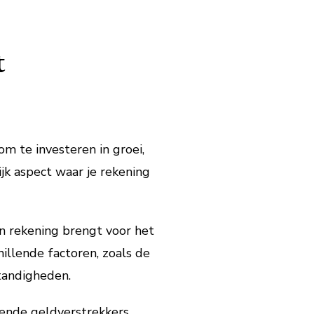
t
om te investeren in groei,
jk aspect waar je rekening
in rekening brengt voor het
hillende factoren, zoals de
tandigheden.
lende geldverstrekkers