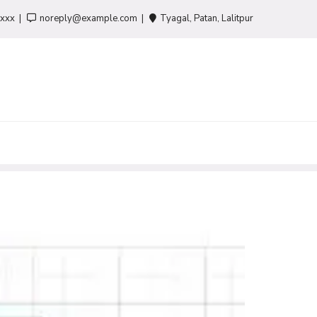
-xxx
noreply@example.com
Tyagal, Patan, Lalitpur