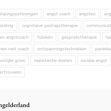
halingsoefeningen
angst coach
angsten
ang
leiding
cognitieve gedragstherapie
communicat
en angstcoach
fobieën
gesprekstherapie
ha
hen met coach
ontspanningstechnieken
panieka
onlijke groei
realistische doelen
sociale angst
vertrouwen
ngelderland