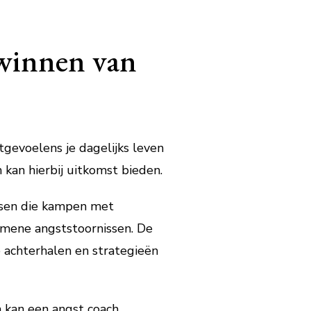
rwinnen van
tgevoelens je dagelijks leven
kan hierbij uitkomst bieden.
ensen die kampen met
gemene angststoornissen. De
e achterhalen en strategieën
 kan een angst coach