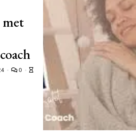
n met
 coach
24
0