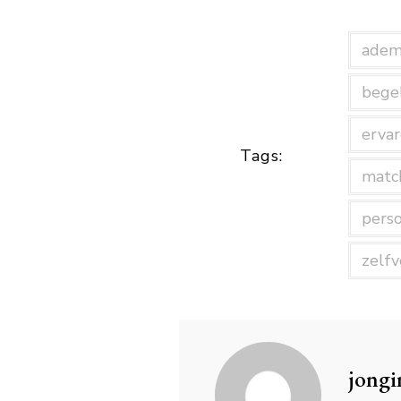
adem
bege
ervar
Tags:
matc
perso
zelf
jongi