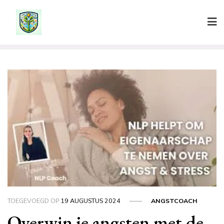
Ga
naar
de
inhoud
TOEGEVOEGD OP
19 AUGUSTUS 2024
ANGSTCOACH
Overwin je angsten met de