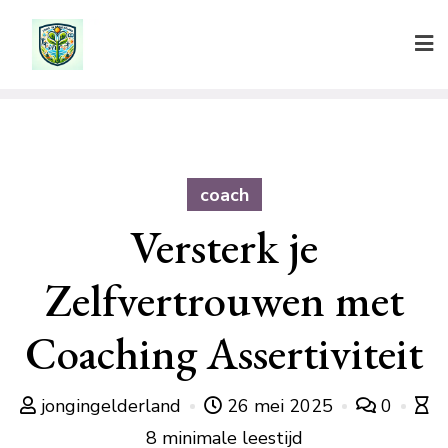
Ga
naar
de
inhoud
coach
Versterk je
Zelfvertrouwen met
Coaching Assertiviteit
jongingelderland
26 mei 2025
0
8 minimale leestijd