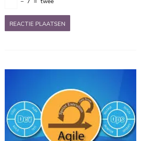
−
7
=
twee