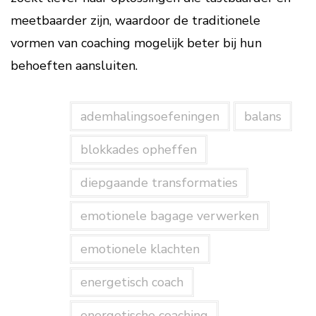
meetbaarder zijn, waardoor de traditionele
vormen van coaching mogelijk beter bij hun
behoeften aansluiten.
ademhalingsoefeningen
balans
blokkades opheffen
diepgaande transformaties
emotionele bagage verwerken
emotionele klachten
energetisch coach
energetische coaching