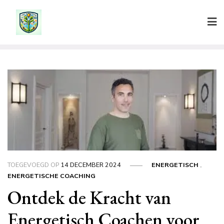
Ga
naar
de
inhoud
TOEGEVOEGD OP
14 DECEMBER 2024
ENERGETISCH
,
ENERGETISCHE COACHING
Ontdek de Kracht van
Energetisch Coachen voor