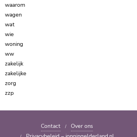
waarom
wagen
wat
wie
woning
ww
zakelijk
zakelijke
zorg
zzp
Contact
Over ons
Privacybeleid – jongingelderland.nl