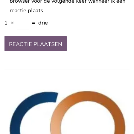
browser voor de volgende keer wanneer ik een
reactie plaats.
1
×
=
drie