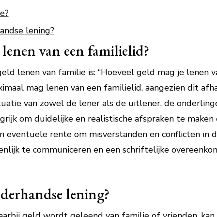
ie?
handse lening?
lenen van een familielid?
ld lenen van familie is: “Hoeveel geld mag je lenen va
maal mag lenen van een familielid, aangezien dit afhan
ituatie van zowel de lener als de uitlener, de onderling
rijk om duidelijke en realistische afspraken te maken
 eventuele rente om misverstanden en conflicten in 
penlijk te communiceren en een schriftelijke overeenko
nderhandse lening?
arbij geld wordt geleend van familie of vrienden, kan 