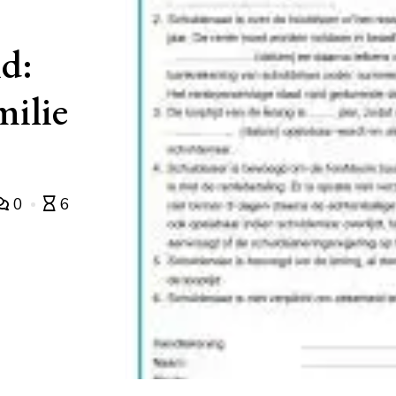
id:
milie
0
6