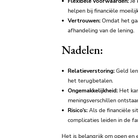
Flexibele voorwaarden:
Je 
helpen bij financiële moeili
Vertrouwen:
Omdat het gaat
afhandeling van de lening.
Nadelen:
Relatieverstoring:
Geld lene
het terugbetalen.
Ongemakkelijkheid:
Het kan
meningsverschillen ontstaa
Risico’s:
Als de financiële si
complicaties leiden in de fa
Het is belangrijk om open en