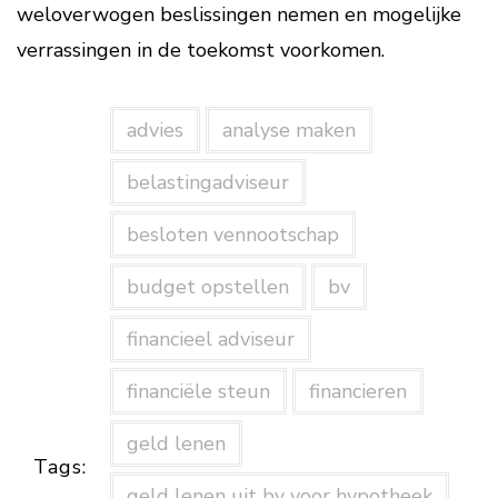
weloverwogen beslissingen nemen en mogelijke
verrassingen in de toekomst voorkomen.
advies
analyse maken
belastingadviseur
besloten vennootschap
budget opstellen
bv
financieel adviseur
financiële steun
financieren
geld lenen
Tags:
geld lenen uit bv voor hypotheek