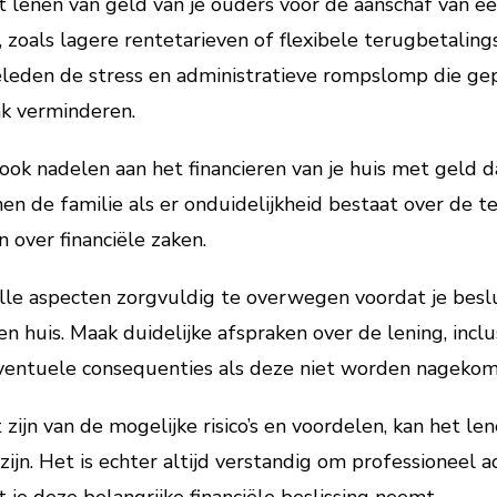
et lenen van geld van je ouders voor de aanschaf van e
zoals lagere rentetarieven of flexibele terugbetaling
ieleden de stress en administratieve rompslomp die g
nk verminderen.
ok nadelen aan het financieren van je huis met geld da
en de familie als er onduidelijkheid bestaat over de t
 over financiële zaken.
lle aspecten zorgvuldig te overwegen voordat je beslu
 huis. Maak duidelijke afspraken over de lening, inclus
ventuele consequenties als deze niet worden nagekom
 zijn van de mogelijke risico’s en voordelen, kan het l
ijn. Het is echter altijd verstandig om professioneel a