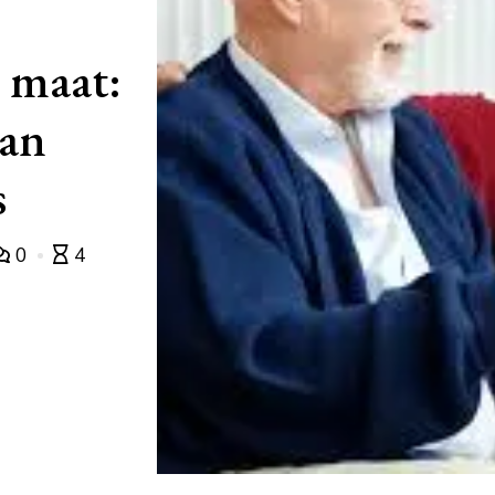
p maat:
van
s
0
4