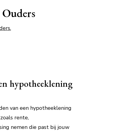
j Ouders
ders.
een hypotheeklening
rden van een hypotheeklening
zoals rente,
sing nemen die past bij jouw