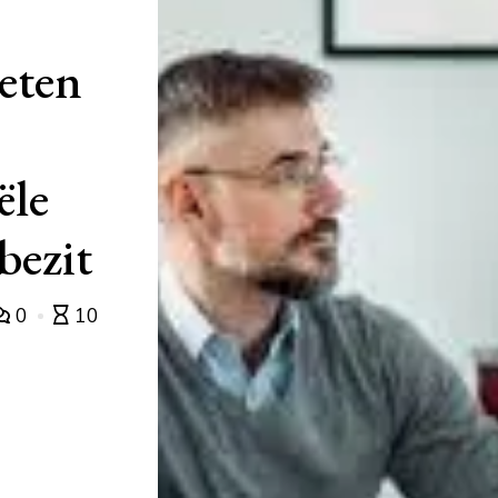
weten
ële
bezit
0
10