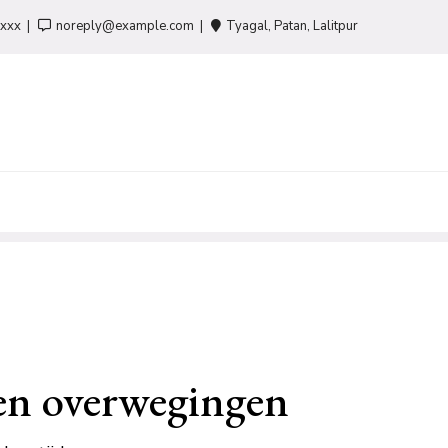
-xxx
noreply@example.com
Tyagal, Patan, Lalitpur
 en overwegingen