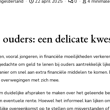
ngelderland
22 april 2025
0
4 minimale 
 ouders: een delicate kwe
, vooral jongeren, in financiële moeilijkheden verker
 gedachte om geld te lenen bij ouders aantrekkelijk lijk
er om snel aan extra financiële middelen te komen. E
e overwegingen met zich mee.
om duidelijke afspraken te maken over het geleende be
eventuele rente. Hoewel het informeel kan lijken om g
elijke overeenkomst op te stellen om misverstanden of 