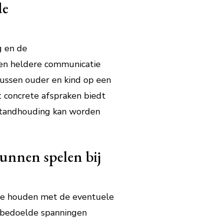
de
g en de
 en heldere communicatie
ussen ouder en kind op een
t concrete afspraken biedt
rstandhouding kan worden
unnen spelen bij
g te houden met de eventuele
onbedoelde spanningen