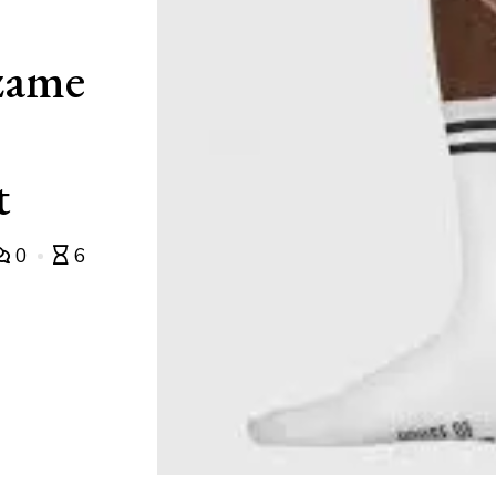
rzame
t
0
6