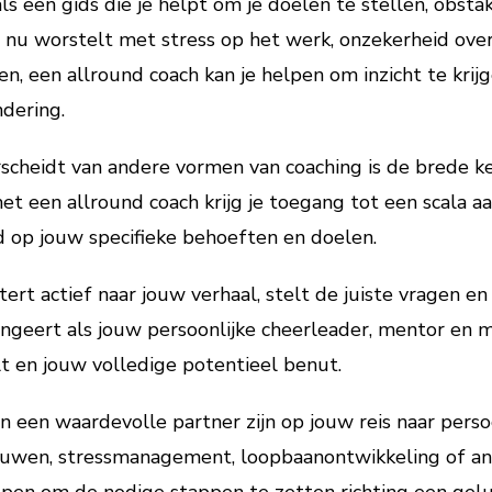
ls een gids die je helpt om je doelen te stellen, obst
 je nu worstelt met stress op het werk, onzekerheid ov
en, een allround coach kan je helpen om inzicht te krijg
ndering.
heidt van andere vormen van coaching is de brede kenni
 een allround coach krijg je toegang tot een scala aa
d op jouw specifieke behoeften en doelen.
ert actief naar jouw verhaal, stelt de juiste vragen e
fungeert als jouw persoonlijke cheerleader, mentor en 
alt en jouw volledige potentieel benut.
 een waardevolle partner zijn op jouw reis naar persoo
ouwen, stressmanagement, loopbaanontwikkeling of and