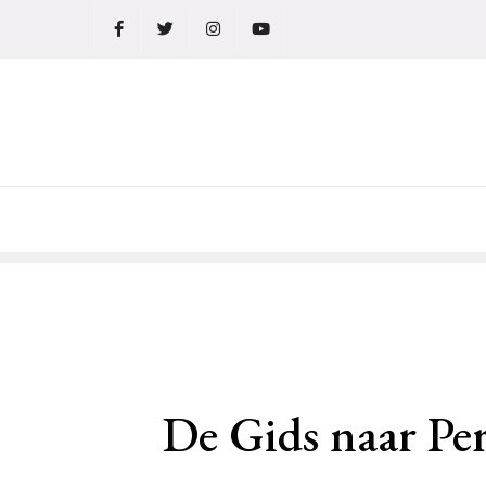
Ga
naar
de
inhoud
De Gids naar Per