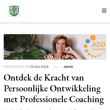
Ga
naar
de
inhoud
TOEGEVOEGD OP
20 JULI 2026
ADHD
Ontdek de Kracht van
Persoonlijke Ontwikkeling
met Professionele Coaching