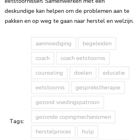
eetstoornissen. Samenwerken met een
deskundige kan helpen om de problemen aan te
pakken en op weg te gaan naar herstel en welzijn.
aanmoediging
begeleiden
coach
coach eetstoornis
counseling
doelen
educatie
eetstoornis
gesprekstherapie
gezond voedingspatroon
gezonde copingmechanismen
Tags:
herstelproces
hulp