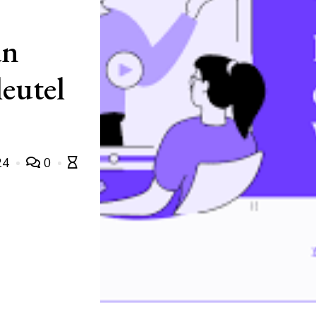
an
leutel
24
0