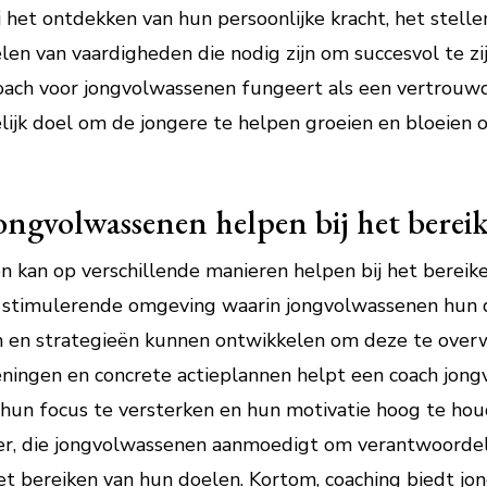
 het ontdekken van hun persoonlijke kracht, het stell
len van vaardigheden die nodig zijn om succesvol te zi
coach voor jongvolwassenen fungeert als een vertrouwde
elijk doel om de jongere te helpen groeien en bloeien 
ngvolwassenen helpen bij het berei
 kan op verschillende manieren helpen bij het bereik
stimulerende omgeving waarin jongvolwassenen hun d
en en strategieën kunnen ontwikkelen om deze te over
feningen en concrete actieplannen helpt een coach jo
 hun focus te versterken en hun motivatie hoog te ho
tner, die jongvolwassenen aanmoedigt om verantwoorde
het bereiken van hun doelen. Kortom, coaching biedt j