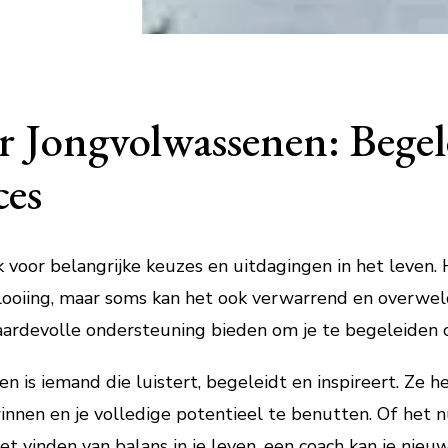
 Jongvolwassenen: Begel
ces
 voor belangrijke keuzes en uitdagingen in het leven. 
looiing, maar soms kan het ook verwarrend en overweld
aardevolle ondersteuning bieden om je te begeleiden 
 is iemand die luistert, begeleidt en inspireert. Ze h
winnen en je volledige potentieel te benutten. Of het 
et vinden van balans in je leven, een coach kan je nieu