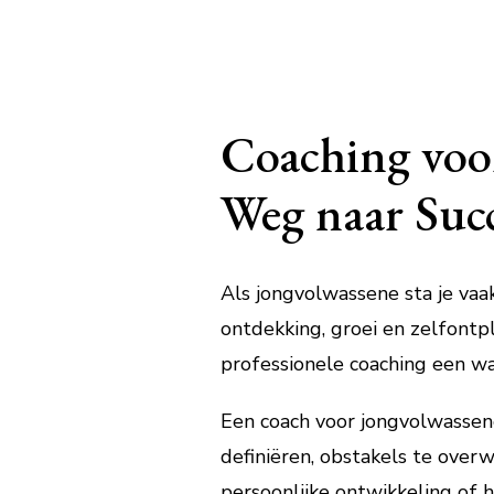
Coaching voor
Weg naar Suc
Als jongvolwassene sta je vaak
ontdekking, groei en zelfontp
professionele coaching een w
Een coach voor jongvolwassenen
definiëren, obstakels te over
persoonlijke ontwikkeling of h