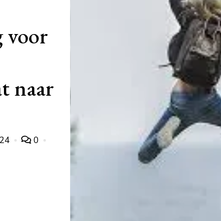
g voor
t naar
024
0