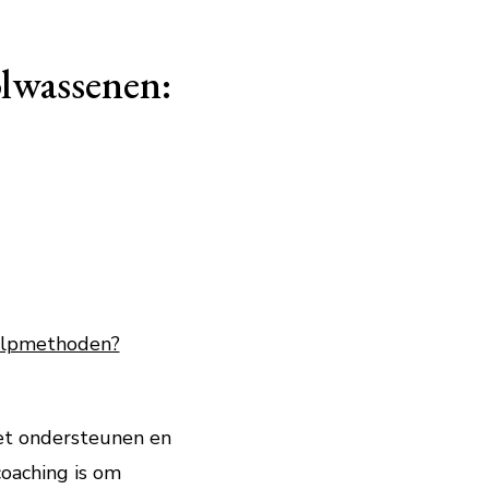
olwassenen:
hulpmethoden?
het ondersteunen en
coaching is om