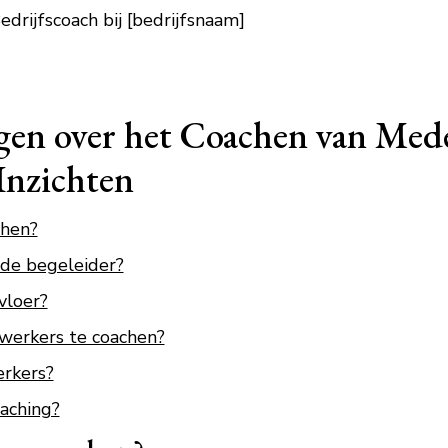
drijfscoach bij [bedrijfsnaam]
agen over het Coachen van Med
Inzichten
hen?
de begeleider?
vloer?
erkers te coachen?
rkers?
oaching?