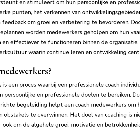
teunt en stimuleert om hun persoonlijke en professio
terke punten, het verkennen van ontwikkelingsgebieden
n feedback om groei en verbetering te bevorderen. Do
ctieplannen worden medewerkers geholpen om hun vaar
en effectiever te functioneren binnen de organisatie
erkcultuur waarin continue leren en ontwikkeling centr
 medewerkers?
is een proces waarbij een professionele coach indivi
n persoonlijke en professionele doelen te bereiken. D
richte begeleiding helpt een coach medewerkers om h
 obstakels te overwinnen. Het doel van coaching is ni
r ook om de algehele groei, motivatie en betrokkenhe