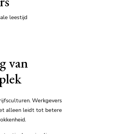
rs
ale leestijd
g van
plek
ijfsculturen. Werkgevers
t alleen leidt tot betere
rokkenheid.