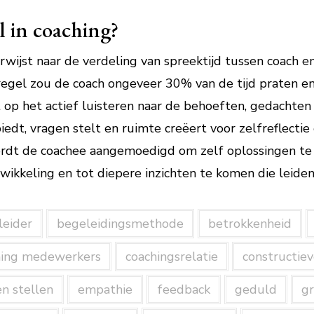
l in coaching?
rwijst naar de verdeling van spreektijd tussen coach e
regel zou de coach ongeveer 30% van de tijd praten en
t op het actief luisteren naar de behoeften, gedachten
iedt, vragen stelt en ruimte creëert voor zelfreflectie
rdt de coachee aangemoedigd om zelf oplossingen te 
wikkeling en tot diepere inzichten te komen die leiden
leider
begeleidingsmethode
betrokkenheid
hing medewerkers
coachingsrelatie
constructie
n stellen
empathie
feedback
geduld
gr