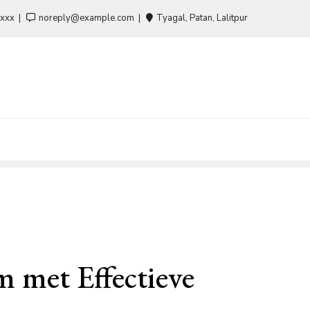
-xxx
noreply@example.com
Tyagal, Patan, Lalitpur
m met Effectieve