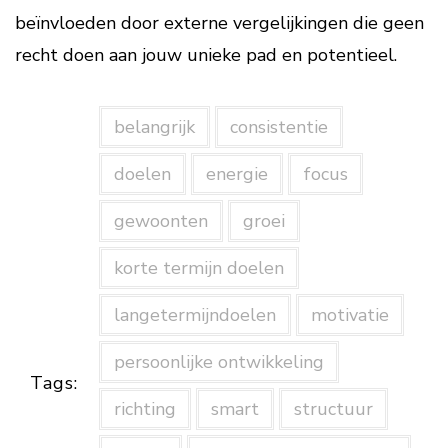
beïnvloeden door externe vergelijkingen die geen
recht doen aan jouw unieke pad en potentieel.
belangrijk
consistentie
doelen
energie
focus
gewoonten
groei
korte termijn doelen
langetermijndoelen
motivatie
persoonlijke ontwikkeling
Tags:
richting
smart
structuur