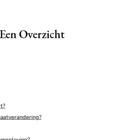
 Een Overzicht
t?
maatverandering?
amenleving?