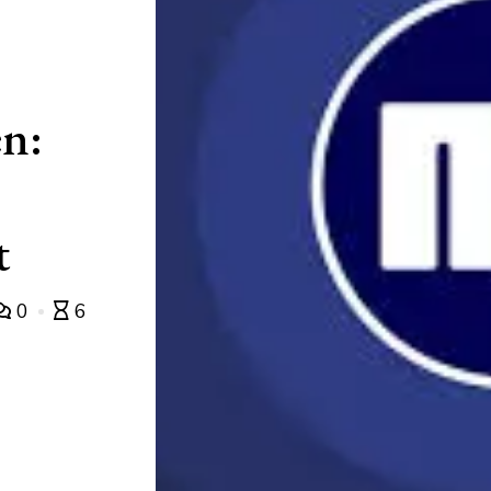
n:
t
0
6