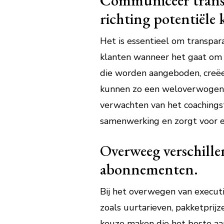
Communiceer transpa
richting potentiële 
Het is essentieel om transpara
klanten wanneer het gaat om e
die worden aangeboden, creëer
kunnen zo een weloverwogen be
verwachten van het coachingst
samenwerking en zorgt voor e
Overweeg verschille
abonnementen.
Bij het overwegen van executiv
zoals uurtarieven, pakketprij
keuze maken die het beste aan