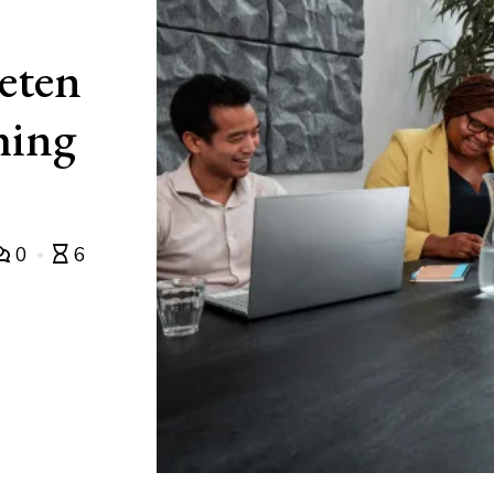
weten
hing
0
6