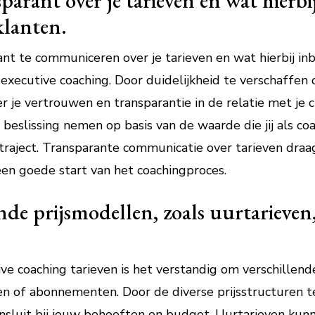
rant over je tarieven en wat hierbij
klanten.
nt te communiceren over je tarieven en wat hierbij inb
xecutive coaching. Door duidelijkheid te verschaffen 
 je vertrouwen en transparantie in de relatie met je c
slissing nemen op basis van de waarde die jij als coa
raject. Transparante communicatie over tarieven draag
en goede start van het coachingproces.
nde prijsmodellen, zoals uurtarieven
e coaching tarieven is het verstandig om verschillende
zen of abonnementen. Door de diverse prijsstructuren t
sluit bij jouw behoeften en budget. Uurtarieven kunn