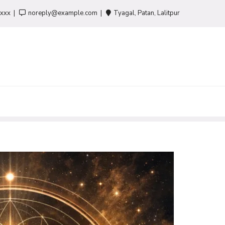
-xxx
noreply@example.com
Tyagal, Patan, Lalitpur