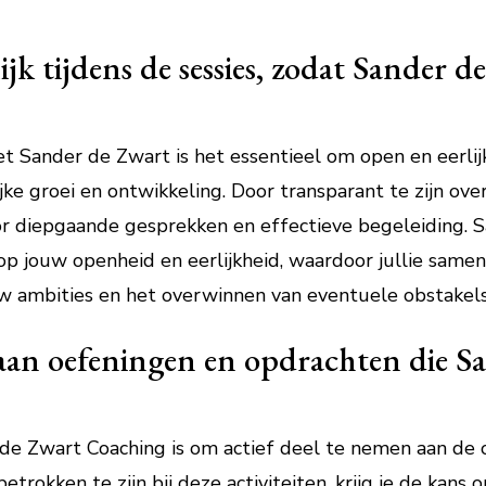
ijk tijdens de sessies, zodat Sander d
t Sander de Zwart is het essentieel om open en eerlijk t
ke groei en ontwikkeling. Door transparant te zijn ove
oor diepgaande gesprekken en effectieve begeleiding. S
 op jouw openheid en eerlijkheid, waardoor jullie sam
ouw ambities en het overwinnen van eventuele obstakels
 aan oefeningen en opdrachten die S
r de Zwart Coaching is om actief deel te nemen aan de
etrokken te zijn bij deze activiteiten, krijg je de kans o