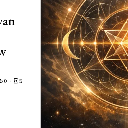
van
uw
0
5