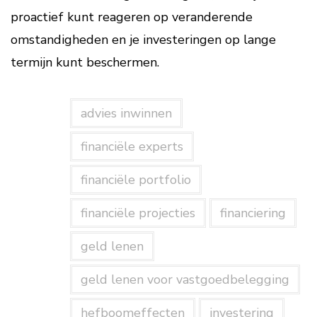
proactief kunt reageren op veranderende
omstandigheden en je investeringen op lange
termijn kunt beschermen.
advies inwinnen
financiële experts
financiële portfolio
financiële projecties
financiering
geld lenen
geld lenen voor vastgoedbelegging
hefboomeffecten
investering