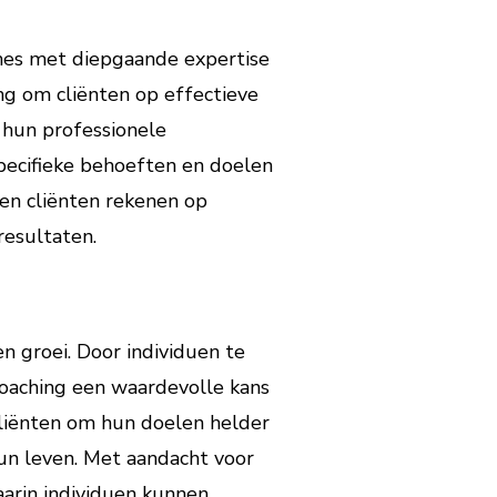
ches met diepgaande expertise
ng om cliënten op effectieve
 hun professionele
specifieke behoeften en doelen
nnen cliënten rekenen op
resultaten.
n groei. Door individuen te
Coaching een waardevolle kans
 cliënten om hun doelen helder
hun leven. Met aandacht voor
aarin individuen kunnen