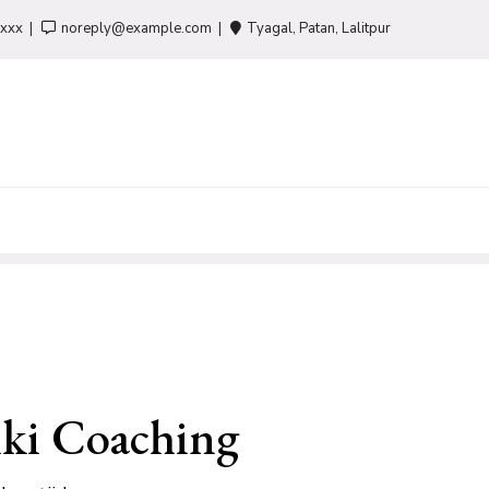
-xxx
noreply@example.com
Tyagal, Patan, Lalitpur
iki Coaching