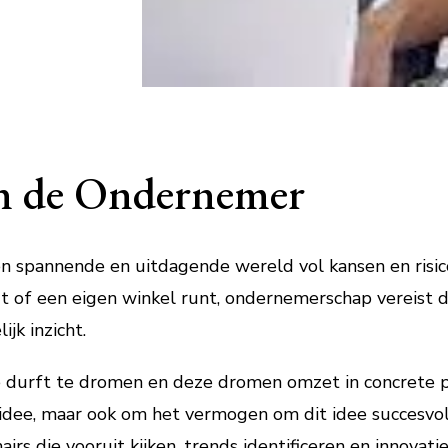
n de Ondernemer
 spannende en uitdagende wereld vol kansen en risico’
eidt of een eigen winkel runt, ondernemerschap vereist
ijk inzicht.
 durft te dromen en deze dromen omzet in concrete pl
dee, maar ook om het vermogen om dit idee succesvol
airs die vooruit kijken, trends identificeren en innova