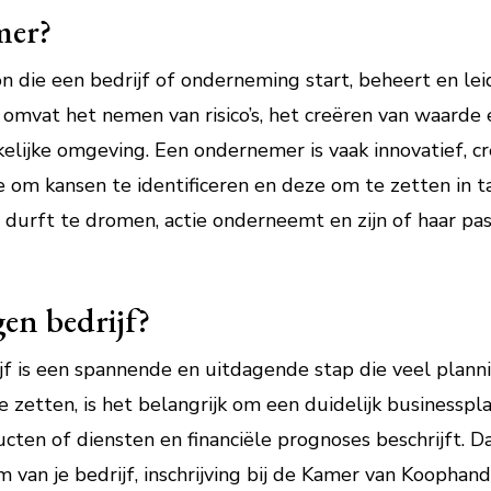
mer?
 die een bedrijf of onderneming start, beheert en lei
vat het nemen van risico’s, het creëren van waarde e
kelijke omgeving. Een ondernemer is vaak innovatief, cr
e om kansen te identificeren en deze om te zetten in t
durft te dromen, actie onderneemt en zijn of haar pa
gen bedrijf?
jf is een spannende en uitdagende stap die veel planni
 zetten, is het belangrijk om een duidelijk businesspl
cten of diensten en financiële prognoses beschrijft. 
m van je bedrijf, inschrijving bij de Kamer van Koopha