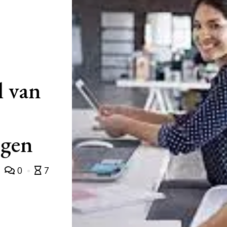
l van
ogen
0
7