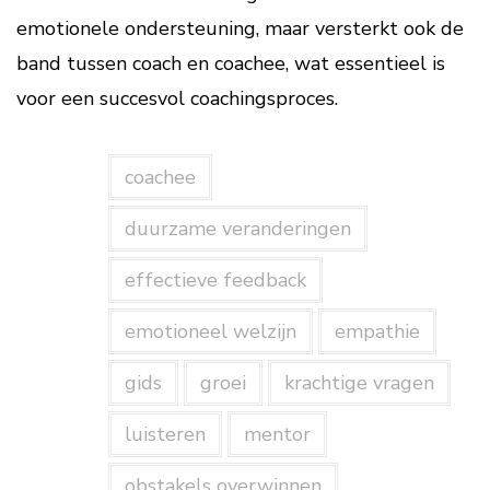
emotionele ondersteuning, maar versterkt ook de
band tussen coach en coachee, wat essentieel is
voor een succesvol coachingsproces.
coachee
duurzame veranderingen
effectieve feedback
emotioneel welzijn
empathie
gids
groei
krachtige vragen
luisteren
mentor
obstakels overwinnen