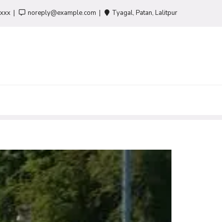
-xxx
noreply@example.com
Tyagal, Patan, Lalitpur