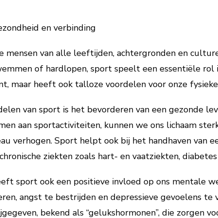
gezondheid en verbinding
ie mensen van alle leeftijden, achtergronden en cultur
wemmen of hardlopen, sport speelt een essentiële rol i
nt, maar heeft ook talloze voordelen voor onze fysiek
delen van sport is het bevorderen van een gezonde leve
en aan sportactiviteiten, kunnen we ons lichaam ster
eau verhogen. Sport helpt ook bij het handhaven van 
chronische ziekten zoals hart- en vaatziekten, diabetes
eft sport ook een positieve invloed op ons mentale w
eren, angst te bestrijden en depressieve gevoelens te 
jgegeven, bekend als “gelukshormonen”, die zorgen vo