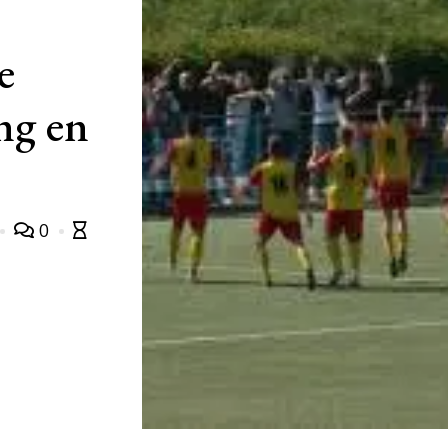
e
ng en
0