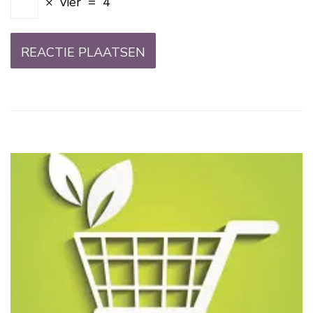
×
vier
=
4