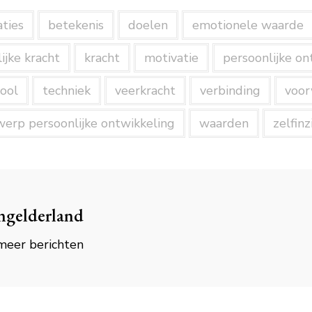
aties
betekenis
doelen
emotionele waarde
lijke kracht
kracht
motivatie
persoonlijke on
ool
techniek
veerkracht
verbinding
voo
erp persoonlijke ontwikkeling
waarden
zelfinz
ngelderland
 meer berichten