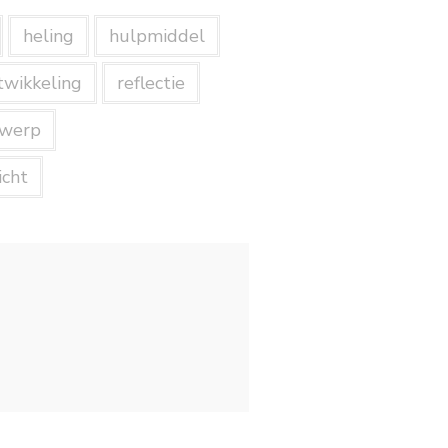
heling
hulpmiddel
twikkeling
reflectie
rwerp
icht