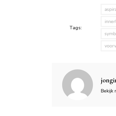
aspir
inner
Tags:
symb
voorw
jongi
Bekijk