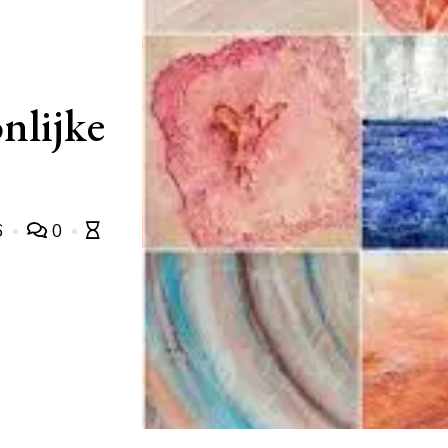
nlijke
6
0