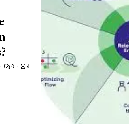
e
en
s?
0
4