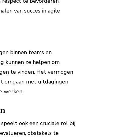
 respect te bevorderen,
alen van succes in agile
ingen binnen teams en
ing kunnen ze helpen om
ngen te vinden. Het vermogen
het omgaan met uitdagingen
e werken.
en
peelt ook een cruciale rol bij
evalueren, obstakels te