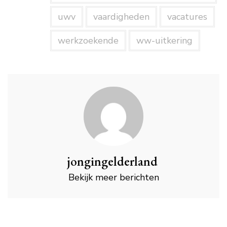
uwv
vaardigheden
vacatures
werkzoekende
ww-uitkering
jongingelderland
Bekijk meer berichten