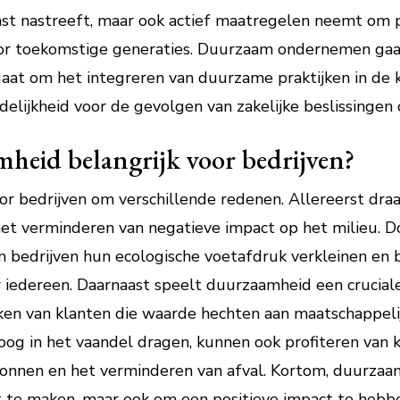
inst nastreeft, maar ook actief maatregelen neemt om 
or toekomstige generaties. Duurzaam ondernemen gaa
 gaat om het integreren van duurzame praktijken in de k
lijkheid voor de gevolgen van zakelijke beslissingen 
heid belangrijk voor bedrijven?
or bedrijven om verschillende redenen. Allereerst dra
t verminderen van negatieve impact op het milieu. Do
 bedrijven hun ecologische voetafdruk verkleinen en 
iedereen. Daarnaast speelt duurzaamheid een crucial
kken van klanten die waarde hechten aan maatschappe
oog in het vaandel dragen, kunnen ook profiteren van
ronnen en het verminderen van afval. Kortom, duurzaam
st te maken, maar ook om een positieve impact te heb