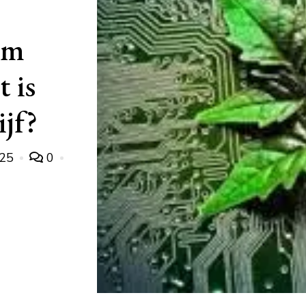
am
 is
jf?
025
0