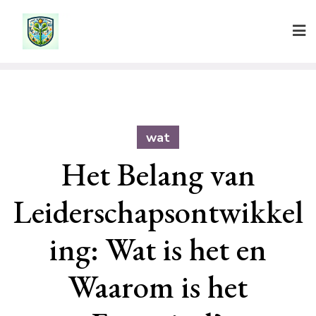
Ga
naar
de
inhoud
wat
Het Belang van
Leiderschapsontwikkel
ing: Wat is het en
Waarom is het