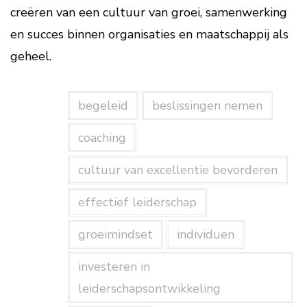
creëren van een cultuur van groei, samenwerking
en succes binnen organisaties en maatschappij als
geheel.
begeleid
beslissingen nemen
coaching
cultuur van excellentie bevorderen
effectief leiderschap
groeimindset
individuen
investeren in
leiderschapsontwikkeling