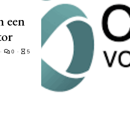
n een
tor
0
5