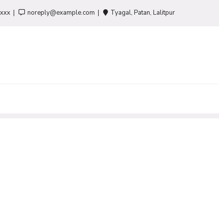
-xxx
noreply@example.com
Tyagal, Patan, Lalitpur