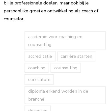
bij je professionele doelen, maar ook bij je
persoonlijke groei en ontwikkeling als coach of
counselor.
academie voor coaching en
counselling
accreditatie
carrière starten
coaching
counselling
curriculum
diploma erkend worden in de
branche
docenten