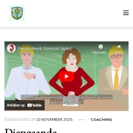
Ga
naar
de
inhoud
TOEGEVOEGD OP
10 NOVEMBER 2025
COACHING
Diepgaande